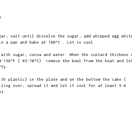
e)
gar, salt until dissolve the sugar, add whipped egg whit
n a pan and bake at 180°C . Let in cool
 with sugar, cocoa and water. When the custard thickens 
4-158°F ( 65-70°C) remove the bowl from the heat and le
uffy.
ith plastic) in the plate and on the bottom the cake (
lling over, spread it and let it cool for at least 5-6
ht.