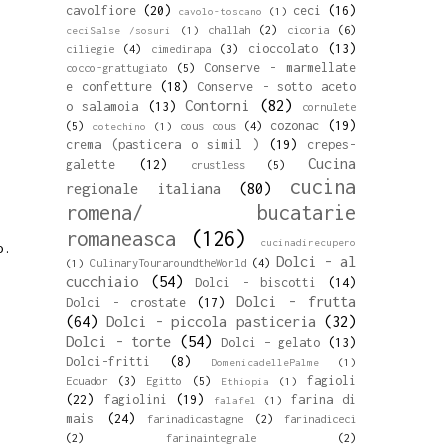
cavolfiore
(20)
ceci
(16)
cavolo-toscano
(1)
challah
(2)
cicoria
(6)
ceciSalse /sosuri
(1)
cioccolato
(13)
ciliegie
(4)
cimedirapa
(3)
Conserve - marmellate
cocco-grattugiato
(5)
e confetture
(18)
Conserve - sotto aceto
Contorni
(82)
o salamoia
(13)
cornulete
cozonac
(19)
(5)
cous cous
(4)
cotechino
(1)
crema (pasticera o simil )
(19)
crepes-
Cucina
galette
(12)
crustless
(5)
cucina
regionale italiana
(80)
romena/ bucatarie
romaneasca
(126)
cucinadirecupero
so.
Dolci - al
CulinaryTouraroundtheWorld
(4)
(1)
cucchiaio
(54)
Dolci - biscotti
(14)
Dolci - frutta
Dolci - crostate
(17)
(64)
Dolci - piccola pasticeria
(32)
Dolci - torte
(54)
Dolci – gelato
(13)
Dolci-fritti
(8)
DomenicadellePalme
(1)
fagioli
Ecuador
(3)
Egitto
(5)
Ethiopia
(1)
(22)
fagiolini
(19)
farina di
falafel
(1)
mais
(24)
farinadicastagne
(2)
farinadiceci
(2)
farinaintegrale
(2)