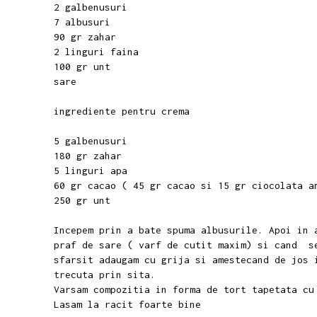
2 galbenusuri
7 albusuri
90 gr zahar
2 linguri faina
100 gr unt
sare
ingrediente pentru crema
5 galbenusuri
180 gr zahar
5 linguri apa
60 gr cacao ( 45 gr cacao si 15 gr ciocolata 
250 gr unt
Incepem prin a bate spuma albusurile. Apoi in 
praf de sare ( varf de cutit maxim) si cand se
sfarsit adaugam cu grija si amestecand de jos 
trecuta prin sita.
Varsam compozitia in forma de tort tapetata c
Lasam la racit foarte bine