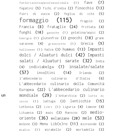
fave
(7)
fattoriaconsapevoleesolidale
(1)
finocchio
(13)
fegatini
(5)
fichi d'india
(2)
fiori di zucca
(2)
foglia di vite
(5)
formaggio
(115)
fragole
(2)
Francia
(8)
frataglie
(24)
frittata
(4)
funghì
(10)
gelatina/aspic
(2)
ganache
(1)
gnocchi
(18)
glutenfree
(3)
grano
Georgia
(1)
Grecia
(9)
saraceno
(4)
granocotto
(1)
Impasti
hummus
(13)
halva
(3)
halloween
(1)
dolci / Aluaturi dulci
(42)
Impasti
salati / Aluaturi sarate
(32)
India
insalate/salate
indiviabelga
(7)
(4)
(57)
involtini
(14)
Irlanda
(2)
l'abbecedario culinario d'Italia
(6)
L'abbecedario culinario della Comunità
L'abbecedario culinario
Europea
(22)
mondiale
(29)
 un
l'Antarctica
(2)
latte di
lenticchie
(15)
lattuga
(3)
cocco
(1)
Lettonia
(2)
Liguria
(4)
limone
(4)
libri
(1)
medio-
Lituania
(2)
mais
(3)
Marocco
(2)
oriente
(36)
mele
(53)
melanzane
(20)
Menu Lib(e)ro
(11)
melone
(3)
microonde
(2)
mirabelle
(2)
mortadella
(3)
miglio
(1)