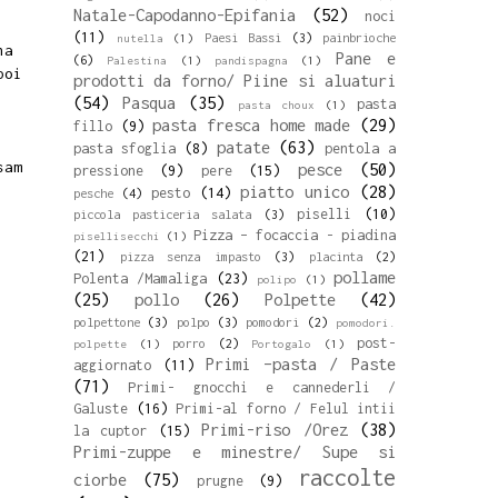
Natale-Capodanno-Epifania
(52)
noci
(11)
Paesi Bassi
(3)
painbrioche
nutella
(1)
na
Pane e
(6)
Palestina
(1)
pandispagna
(1)
poi
prodotti da forno/ Piine si aluaturi
(54)
Pasqua
(35)
pasta
pasta choux
(1)
pasta fresca home made
(29)
fillo
(9)
patate
(63)
pasta sfoglia
(8)
pentola a
sam
pesce
(50)
pressione
(9)
pere
(15)
piatto unico
(28)
pesto
(14)
pesche
(4)
piselli
(10)
piccola pasticeria salata
(3)
Pizza – focaccia - piadina
pisellisecchi
(1)
(21)
pizza senza impasto
(3)
placinta
(2)
pollame
Polenta /Mamaliga
(23)
polipo
(1)
(25)
pollo
(26)
Polpette
(42)
polpettone
(3)
polpo
(3)
pomodori
(2)
pomodori.
post-
porro
(2)
polpette
(1)
Portogalo
(1)
Primi –pasta / Paste
aggiornato
(11)
(71)
Primi- gnocchi e cannederli /
Galuste
(16)
Primi-al forno / Felul intii
Primi-riso /Orez
(38)
la cuptor
(15)
Primi-zuppe e minestre/ Supe si
raccolte
ciorbe
(75)
prugne
(9)