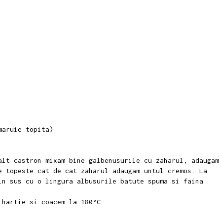
amaruie topita)
alt castron mixam bine galbenusurile cu zaharul, adaugam
 topeste cat de cat zaharul adaugam untul cremos. La
in sus cu o lingura albusurile batute spuma si faina
u hartie si coacem la 180°C