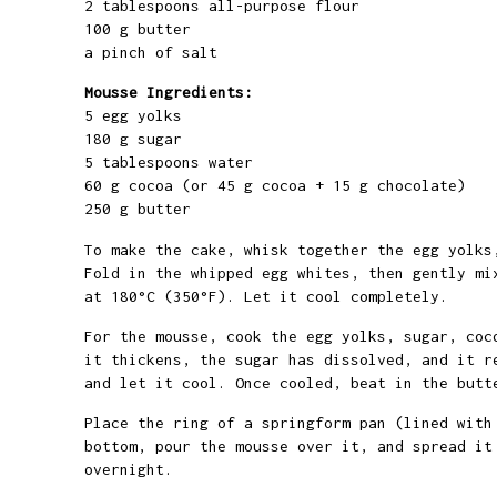
2 tablespoons all-purpose flour
100 g butter
a pinch of salt
Mousse Ingredients:
5 egg yolks
180 g sugar
5 tablespoons water
60 g cocoa (or 45 g cocoa + 15 g chocolate)
250 g butter
To make the cake, whisk together the egg yolks
Fold in the whipped egg whites, then gently mi
at 180°C (350°F). Let it cool completely.
For the mousse, cook the egg yolks, sugar, coc
it thickens, the sugar has dissolved, and it r
and let it cool. Once cooled, beat in the butt
Place the ring of a springform pan (lined with
bottom, pour the mousse over it, and spread it
overnight.