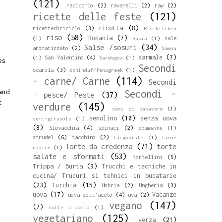
(121)
radicchio
(2)
ravanelli
(2)
raw
(2)
ricette delle feste
(121)
ricotta
(8)
ricettediriciclo
(3)
Risikitchen
riso
(58)
Romania
(7)
sale
(1)
Rusia
(1)
Salse /sosuri
(34)
aromatizzato
(2)
Samoa
sarmale
(7)
San Valentino
(4)
(1)
Sardegna
(1)
es
Secondi
scarola
(3)
schinduf/fenugreek
(1)
- carne/ Carne
(114)
Secondi
and
Secondi -
- pesce/ Peste
(37)
t
verdure
(145)
semi di papavero
(1)
semolino
(10)
senza uova
semi-girasole
(1)
(8)
Slovacchia
(4)
spinaci
(2)
spumante
(1)
strudel
(6)
tacchino
(2)
Targoviste
(1)
taro-
Torte da credenza
(71)
torte
radice
(1)
salate e sformati
(53)
tortellini
(5)
Trippa / Burta
(9)
Trucchi e tecniche in
cucina/ Trucuri si tehnici in bucatarie
(23)
Turchia
(15)
Umbria
(2)
Ungheria
(3)
uova
(17)
Vacanze
uova sott'aceto
(4)
uva
(2)
vegano
(147)
(7)
valle d'aosta
(1)
vegetariano
(125)
verza
(21)