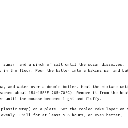
, sugar, and a pinch of salt until the sugar dissolves.
x in the flour. Pour the batter into a baking pan and ba
oa, and water over a double boiler. Heat the mixture unt
eaches about 154–158°F (65–70°C). Remove it from the hea
er until the mousse becomes light and fluffy.
 plastic wrap) on a plate. Set the cooled cake layer on 
 evenly. Chill for at least 5–6 hours, or even better,