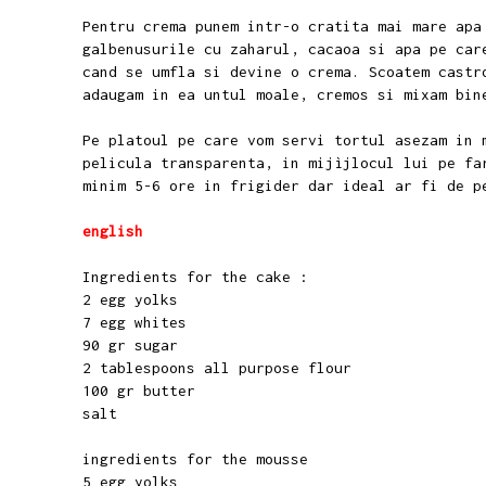
Pentru crema punem intr-o cratita mai mare apa
galbenusurile cu zaharul, cacaoa si apa pe car
cand se umfla si devine o crema. Scoatem castr
adaugam in ea untul moale, cremos si mixam bin
Pe platoul pe care vom servi tortul asezam in 
pelicula transparenta, in mijìjlocul lui pe fa
minim 5-6 ore in frigider dar ideal ar fi de 
english
Ingredients for the cake :
2 egg yolks
7 egg whites
90 gr sugar
2 tablespoons all purpose flour
100 gr butter
salt
ingredients for the mousse
5 egg yolks