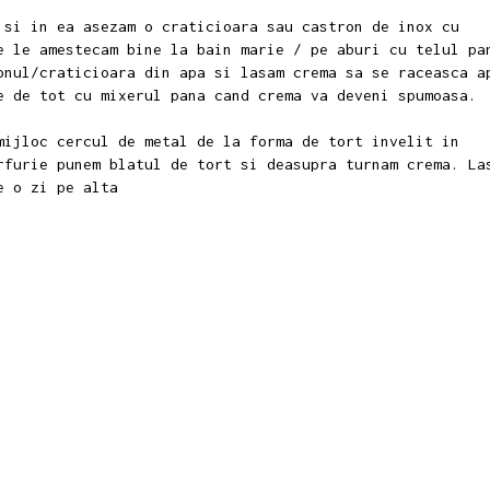
 si in ea asezam o craticioara sau castron de inox cu
e le amestecam bine la bain marie / pe aburi cu telul pa
onul/craticioara din apa si lasam crema sa se raceasca a
e de tot cu mixerul pana cand crema va deveni spumoasa.
mijloc cercul de metal de la forma de tort invelit in
rfurie punem blatul de tort si deasupra turnam crema. La
pe o zi pe alta