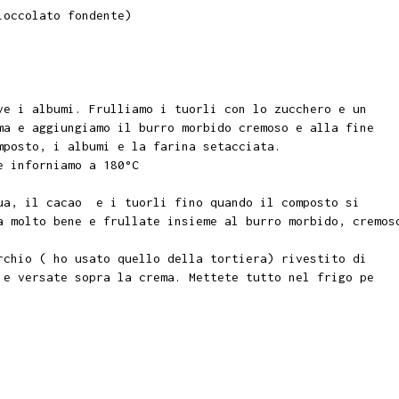
ioccolato fondente)
ve i albumi. Frulliamo i tuorli con lo zucchero e un
a e aggiungiamo il burro morbido cremoso e alla fine
omposto, i albumi e la farina setacciata.
 e inforniamo a 180°C
ua, il cacao e i tuorli fino quando il composto si
a molto bene e frullate insieme al burro morbido, cremo
chio ( ho usato quello della tortiera) rivestito di
 e versate sopra la crema. Mettete tutto nel frigo pe
i.