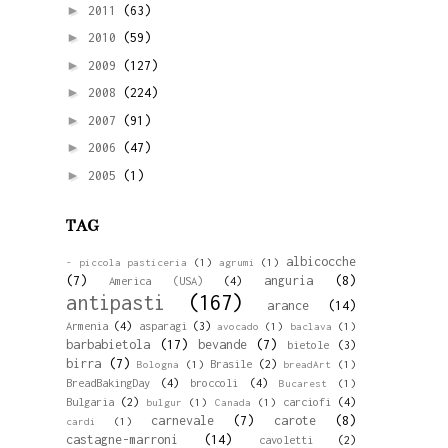
►
2011
(63)
►
2010
(59)
►
2009
(127)
►
2008
(224)
►
2007
(91)
►
2006
(47)
►
2005
(1)
TAG
albicocche
- piccola pasticeria
(1)
agrumi
(1)
(7)
anguria
(8)
America (USA)
(4)
antipasti
(167)
arance
(14)
Armenia
(4)
asparagi
(3)
avocado
(1)
baclava
(1)
barbabietola
(17)
bevande
(7)
bietole
(3)
birra
(7)
Brasile
(2)
Bologna
(1)
breadArt
(1)
BreadBakingDay
(4)
broccoli
(4)
Bucarest
(1)
Bulgaria
(2)
carciofi
(4)
bulgur
(1)
Canada
(1)
carnevale
(7)
carote
(8)
cardi
(1)
castagne-marroni
(14)
cavoletti
(2)