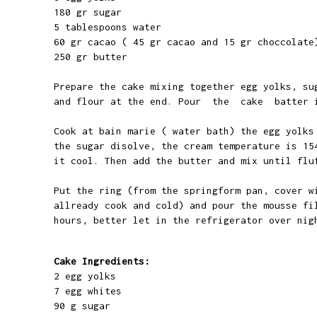
180 gr sugar
5 tablespoons water
60 gr cacao ( 45 gr cacao and 15 gr choccolat
250 gr butter
Prepare the cake mixing together egg yolks, su
and flour at the end. Pour the cake batter i
Cook at bain marie ( water bath) the egg yolks
the sugar disolve, the cream temperature is 15
it cool. Then add the butter and mix until fl
Put the ring (from the springform pan, cover w
allready cook and cold) and pour the mousse fi
hours, better let in the refrigerator over nig
Cake Ingredients:
2 egg yolks
7 egg whites
90 g sugar