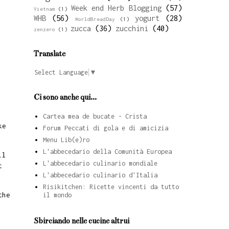
Week end Herb Blogging
(57)
Vietnam
(1)
WHB
(56)
yogurt
(28)
WorldBreadDay
(1)
zucca
(36)
zucchini
(40)
zenzero
(1)
Translate
Select Language
▼
Ci sono anche qui...
Cartea mea de bucate - Crista
ke
Forum Peccati di gola e di amicizia
Menu Lib(e)ro
L'abbecedario della Comunità Europea
il
L'abbecedario culinario mondiale
t
L'abbecedario culinario d'Italia
Risikitchen: Ricette vincenti da tutto
the
il mondo
Sbirciando nelle cucine altrui